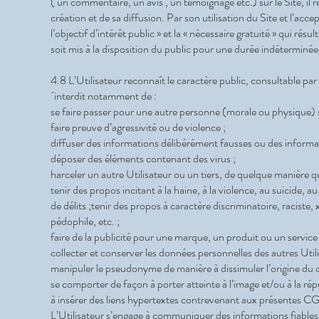
( un commentaire, un avis , un témoignage etc.) sur le Site, il 
création et de sa diffusion. Par son utilisation du Site et l’acc
l’objectif d’intérêt public » et la « nécessaire gratuité » qui ré
soit mis à la disposition du public pour une durée indéterminée
4.8 L’Utilisateur reconnaît le caractère public, consultable par
´interdit notamment de :
se faire passer pour une autre personne (morale ou physique) sa
faire preuve d’agressivité ou de violence ;
diffuser des informations délibérément fausses ou des informat
déposer des éléments contenant des virus ;
harceler un autre Utilisateur ou un tiers, de quelque manière qu
tenir des propos incitant à la haine, à la violence, au suicide, au
de délits ;tenir des propos à caractère discriminatoire, raci
pédophile, etc. ;
faire de la publicité pour une marque, un produit ou un service 
collecter et conserver les données personnelles des autres Utili
manipuler le pseudonyme de manière à dissimuler l’origine du 
se comporter de façon à porter atteinte à l’image et/ou à la ré
à insérer des liens hypertextes contrevenant aux présentes CG
L’Utilisateur s’engage à communiquer des informations fiables 